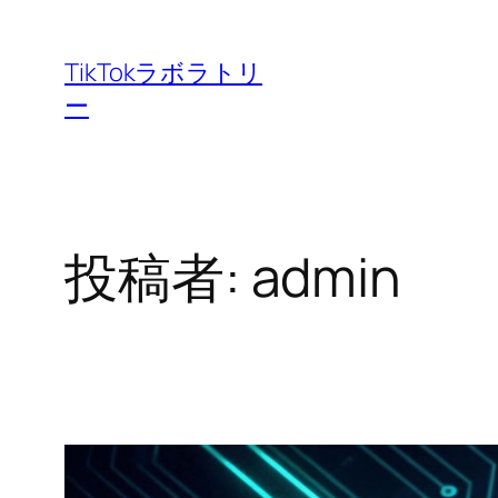
内
容
TikTokラボラトリ
を
ー
ス
キ
ッ
プ
投稿者:
admin